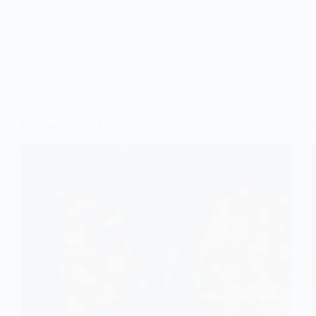
Lucas Lucco
Príncipe – Lucas Lucco