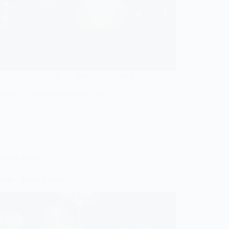
C Tá tão difícil pra você
mbém né? G …
admin
20 de setembro de 2017
Lucas Lucco
endo – Lucas Lucco