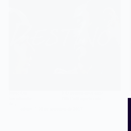
Intro: Am F O destino deve estar
nos olhando Dm Com aquela cara
de…
admin
20 de setembro de 2017