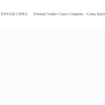
ENVIAR CIFRA
Fórmula Violão: Curso Completo – Como func
Lucas Lucco
,
Pablo Vittar
Paraíso (part. Pabllo Vittar) – Lucas Lucco
Fé No