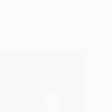
rando Quando…
admin
25 de outubro de 2017
Lucas Lucco
a Te Fazer Lembrar – Lucas Lucco