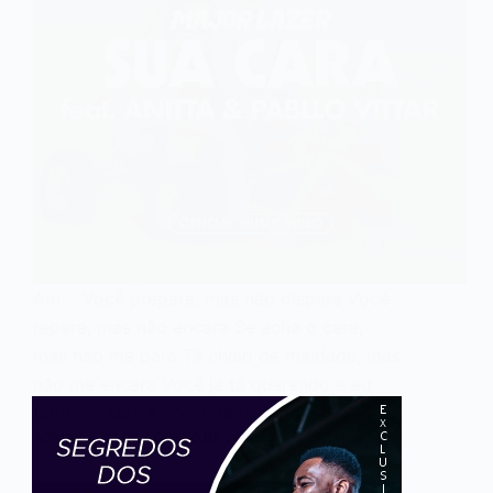
Am Você prepara, mas não dispara Você
repara, mas não encara Se acha o cara,
mas não me para Tá cheio de maldade, mas
não me encara Você já tá querendo e eu
também Mas é cheio de história…
ADMIN
31 DE AGOSTO DE 2017