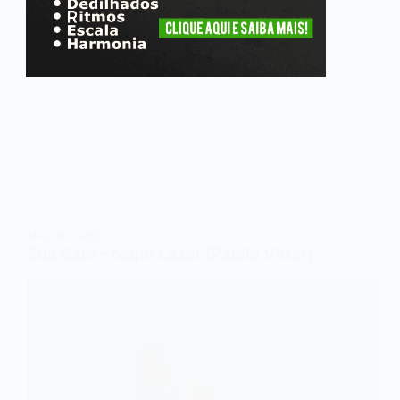
MAJOR LAZER
Sua Cara – Major Lazer (Pabllo Vittar)