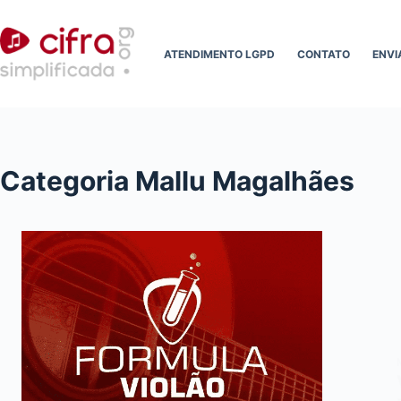
Pular
para
ATENDIMENTO LGPD
CONTATO
ENVI
o
conteúdo
Categoria
Mallu Magalhães