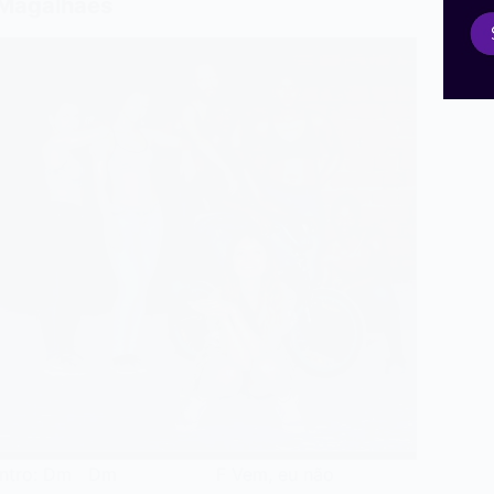
Magalhães
Intro: Dm Dm F Vem, eu não