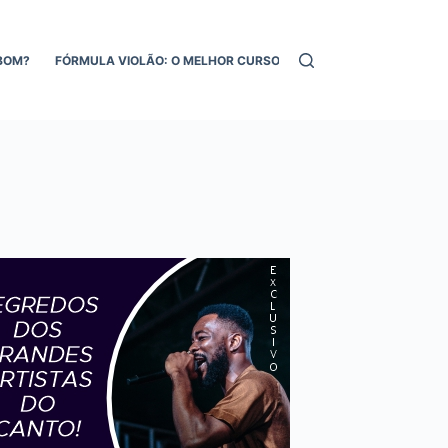
BOM?
FÓRMULA VIOLÃO: O MELHOR CURSO DE VIOLÃO ONLINE!
MEL