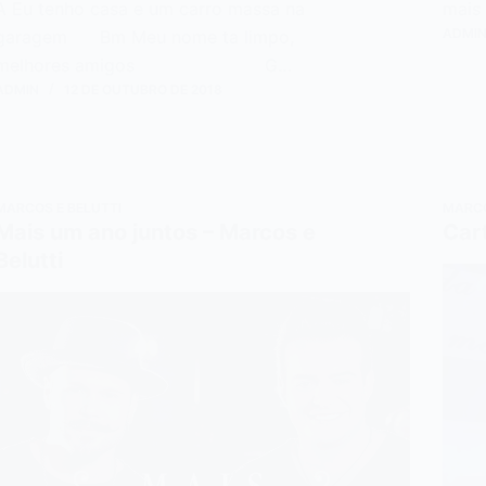
A Eu tenho casa e um carro massa na
mai
ADMI
garagem Bm Meu nome ta limpo,
melhores amigos G…
ADMIN
12 DE OUTUBRO DE 2018
MARCOS E BELUTTI
MARCO
Mais um ano juntos – Marcos e
Cart
Belutti