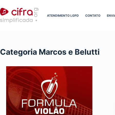
Pular
para
ATENDIMENTO LGPD
CONTATO
ENVI
o
conteúdo
Categoria
Marcos e Belutti