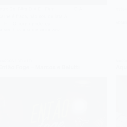
A 
Intro 2x: F#m D A E F#m D A
est
carne é fraca, não sou de lata A
D P
ADMI
E O corpo pede, eu…
ADMIN
13 DE SETEMBRO DE 2017
MARCOS E BELUTTI
MARCO
Então Foge – Marcos e Belutti
Aque