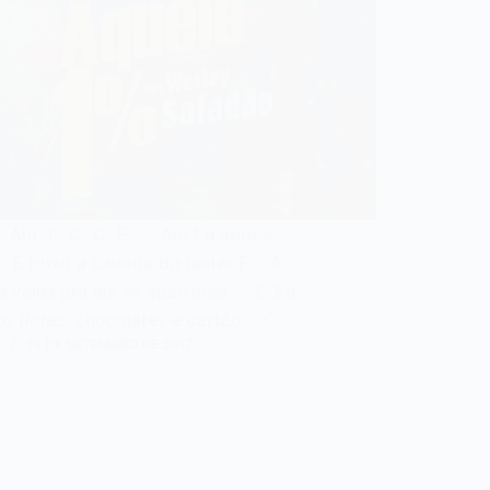
o: Am F C G E Am Eu abro a
a E puxo a cadeira do jantar F A
de velas pra ela se apaixonar C Eu
o flores, chocolates e cartão G…
N
13 DE SETEMBRO DE 2017