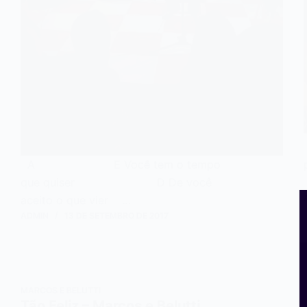
A E Você tem o tempo
que quiser D De você
aceito o que vier …
ADMIN
13 DE SETEMBRO DE 2017
MARCOS E BELUTTI
Tão Feliz – Marcos e Belutti