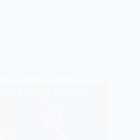
E F#m D Meus pés
avam pulando calçadas E F#m
ulando as divisões…
N
13 DE SETEMBRO DE 2017
S E BELUTTI
le 1% – Marcos e Belutti