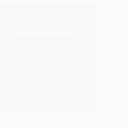
ntro] C#m A E B C#m
ando tava recente eu me importava