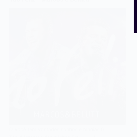
D Você tem vontades sonhos e manias G