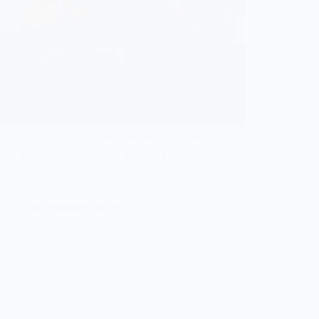
#m Eu sempre recebi suas
tas Em A D E todas
eçavam, com eu te amo Dm
N
13 DE SETEMBRO DE 2017