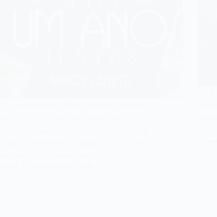
A C
G Amar alguém é fácil quando vai tudo
car
bem Em Difícil é ficar quando os
com
problemas vem C Nem tudo é mar de
E…
ADMI
rosas Entendemos do assunto D Pois
olha nós aqui comemorando …
ADMIN
28 DE MARÇO DE 2018