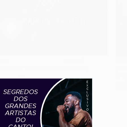
Em G Pois é,
Intr
para de dar na trave com teu sentimento,
port
…
luz 
ADMIN
13 DE SETEMBRO DE 2017
mand
ADMI