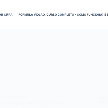
AR CIFRA
FÓRMULA VIOLÃO: CURSO COMPLETO – COMO FUNCIONA? É 
MARCOS E BELUTTI
MARCO
Um Só Que Pra Mim É Tudo –
100