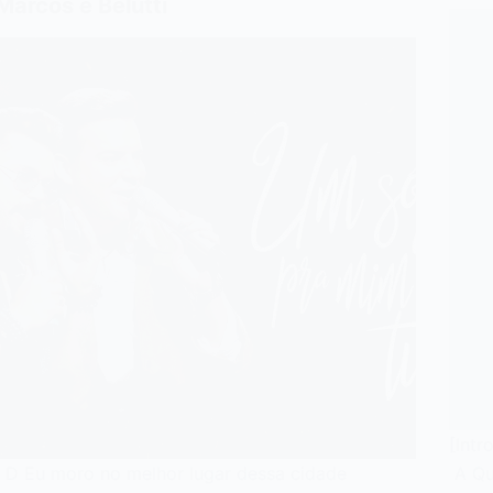
Marcos e Belutti
[I
D Eu moro no melhor lugar dessa cidade
A Qu