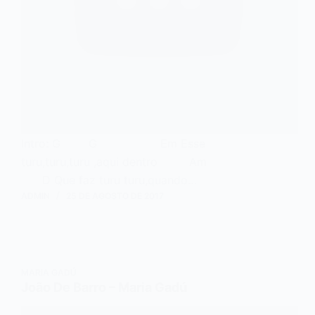
Intro: G G Em Esse
turu,turu,turu ,aqui dentro Am
D Que faz turu turu,quando…
ADMIN
25 DE AGOSTO DE 2017
MARIA GADÚ
João De Barro – Maria Gadú