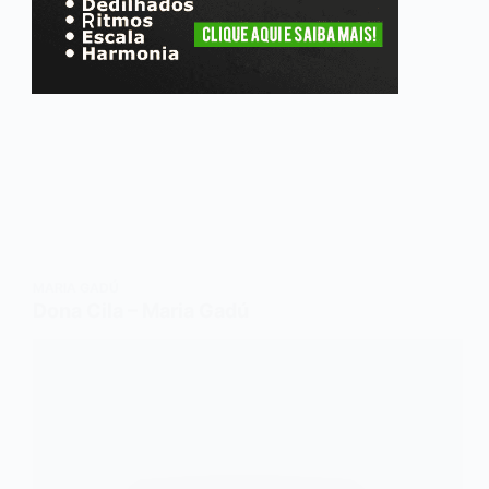
MARIA GADÚ
Dona Cila – Maria Gadú