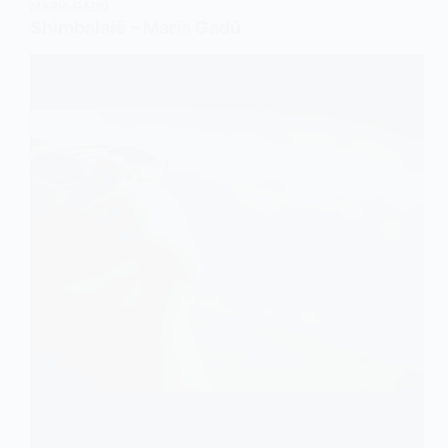
MARIA GADÚ
Shimbalaiê – Maria Gadú