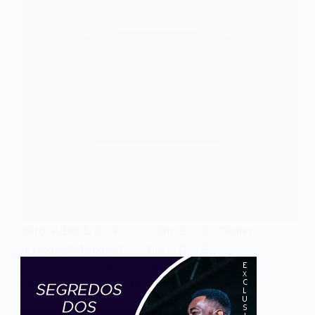
Intro: A Bm D E A Bm D E Tenho
andado distraído A Bm D E
Impaciente e indeciso A …
ADMIN
25 DE AGOSTO DE 2017