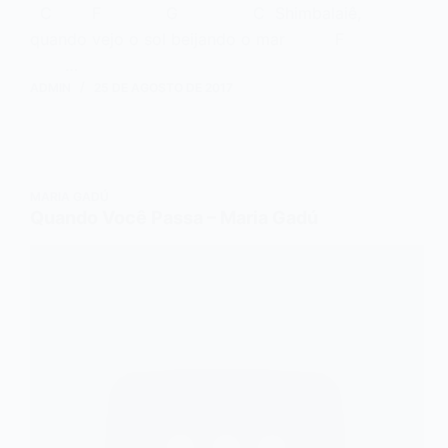
C F G C Shimbalaiê,
quando vejo o sol beijando o mar F
…
ADMIN
25 DE AGOSTO DE 2017
MARIA GADÚ
Quando Você Passa – Maria Gadú