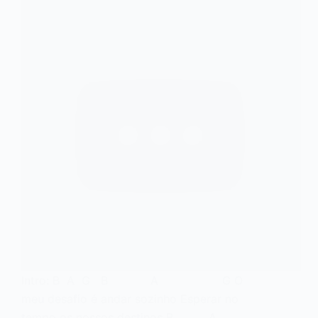
Intro: B A G B A G O
meu desafio é andar sozinho Esperar no
tempo os nossos destinos B A …