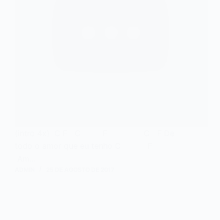
(intro 4x) C F C F C F De
todo o amor que eu tenho C F
Am…
ADMIN
25 DE AGOSTO DE 2017