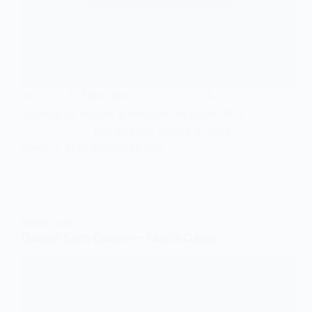
Intro: G A F#m Bm G A
Quando tá escuro e ninguém te ouve F#m
Bm Quando chega a noite…
ADMIN
25 DE AGOSTO DE 2017
MARIA GADÚ
Quase Sem Querer – Maria Gadú