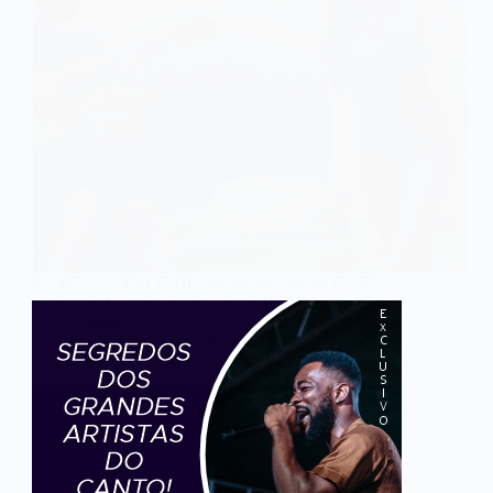
G B7 Em C Uh, uh, uh, uh, uh, uh G B7
Em C Uh, uh, uh, uh, uh, uh [Primeira parte]
G Desejo…
admin
25 de agosto de 2018