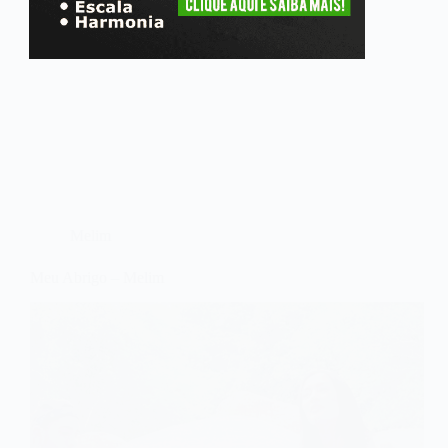
Melim
Meu Abrigo – Melim