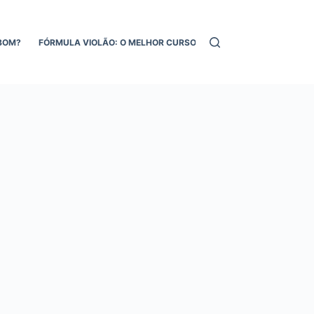
BOM?
FÓRMULA VIOLÃO: O MELHOR CURSO DE VIOLÃO ONLINE!
MEL