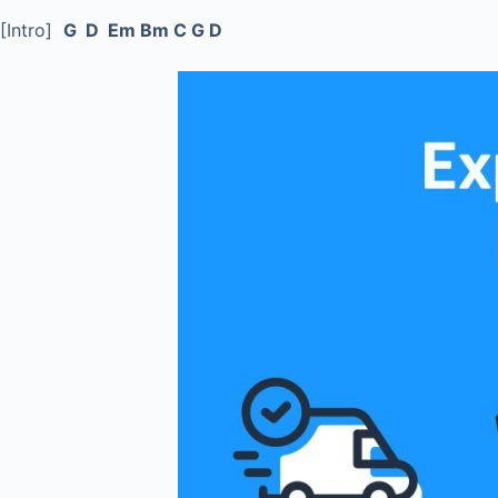
[Intro]
G D Em Bm C G D