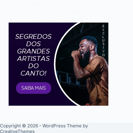
Tom: G [Intro] G D Em Bm C G D G
D Em Jó, como pode ainda adorar?
Bm C Se não tem motivos pra
cantar G…
ADMIN
25 DE JANEIRO DE 2018
Copyright © 2026 - WordPress Theme by
CreativeThemes