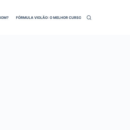
BOM?
FÓRMULA VIOLÃO: O MELHOR CURSO DE VIOLÃO ONLINE!
MEL