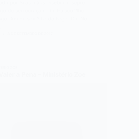
ado por Suas mãos recebi um sopro
ogo do seu coração Dm Eu sou ?lho
ogo Am Eu sou ?lho do Fogo Dm No
…
N
8 DE SETEMBRO DE 2017
TÉRIO ZOE
Valer a Pena – Ministério Zoe