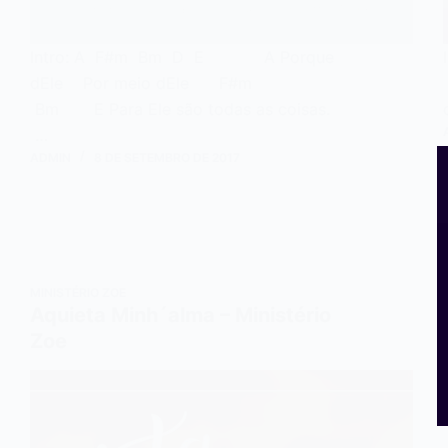
Intro: A F#m Bm D E A Porque
dEle Por meio dEle F#m
Bm E Para Ele são todas as coisas.
…
ADMIN
8 DE SETEMBRO DE 2017
MINISTÉRIO ZOE
Aquieta Minh´alma – Ministério
Zoe