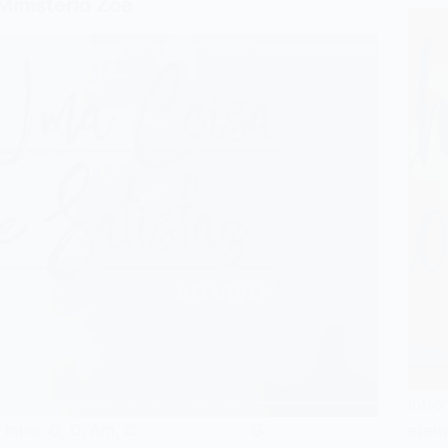
Ministério Zoe
Intr
Intro: G, D, Am, C G
eter