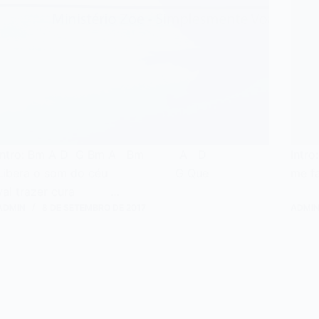
Intro: Bm A D G Bm A Bm A D
In
Libera o som do céu G Que
me f
vai trazer cura …
ADMIN
8 DE SETEMBRO DE 2017
ADMI