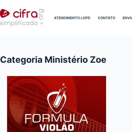
Pular
para
ATENDIMENTO LGPD
CONTATO
ENVI
o
conteúdo
Categoria
Ministério Zoe