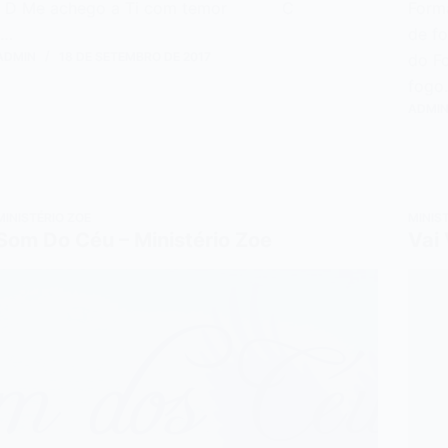
D Me achego a Ti com temor C
Form
…
de f
ADMIN
18 DE SETEMBRO DE 2017
do F
fogo
ADMI
MINISTÉRIO ZOE
MINIS
Som Do Céu – Ministério Zoe
Vai 