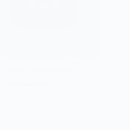
tro: E A E A Você
az tão feliz, eu amo a tua presença
…
N
8 DE SETEMBRO DE 2017