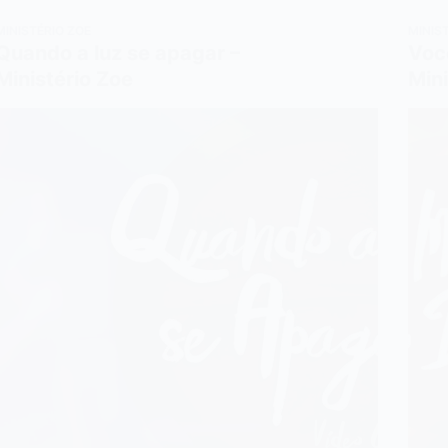
MINISTÉRIO ZOE
MINIS
Quando a luz se apagar –
Voc
Ministério Zoe
Mini