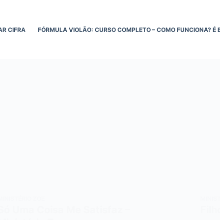
AR CIFRA
FÓRMULA VIOLÃO: CURSO COMPLETO – COMO FUNCIONA? É 
MINISTÉRIO ZOE
MINIS
Só Uma Coisa Me Satisfaz –
Filh