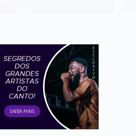
Intro: Bm A Em F#m Bm A
Intr
Em Um fogo queima em mim,
trist
clamo por mais de ti …
as mi
ADMIN
8 DE SETEMBRO DE 2017
colo
so
ADMI