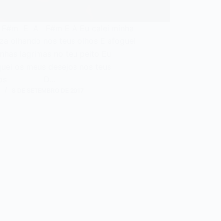
o: F#m E A F#m E A Eu calei minha
eza olhando nos teus olhos E afoguei
nhas lagrimas no teu peito Eu
quei os meus desejos nos teus
nhos D…
N
8 DE SETEMBRO DE 2017