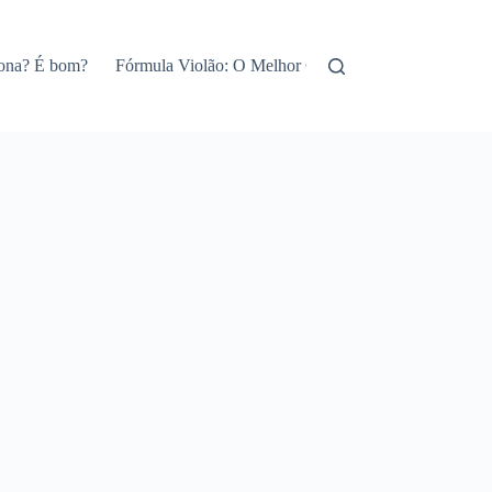
iona? É bom?
Fórmula Violão: O Melhor Curso de Violão Online!