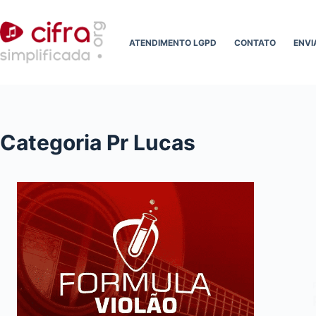
Pular
para
ATENDIMENTO LGPD
CONTATO
ENVI
o
conteúdo
Categoria
Pr Lucas