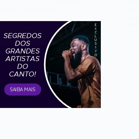
E A Hoje Eu fui te
In
procurar naquele lugar E
Am 
A…
cuid
ADMIN
24 DE AGOSTO DE 2017
ADMI