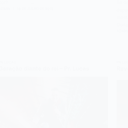
cor? …
Se d
ADMIN
18 DE JULHO DE 2018
depe
mostr
Guit
ADMI
PR LUCAS
PR LU
Geração diante do rei – Pr. Lucas
Rev