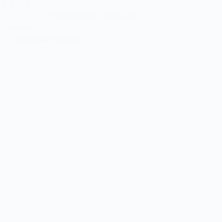
tro: C Am G D (2x) C
G D Eu tenho um Deus que
a de mim…
N
24 DE AGOSTO DE 2017