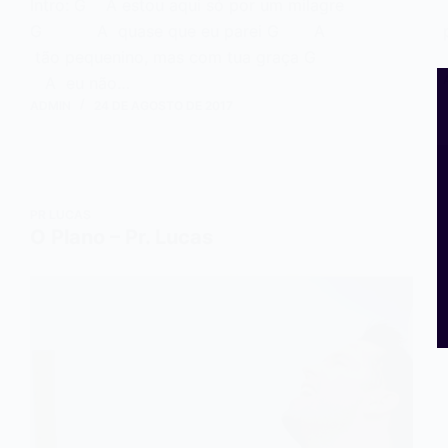
Intro: G A estou aqui só por um milagre
G A quase que eu parei G A
tão pequenino, mas com tua graça G
A eu não…
ADMIN
24 DE AGOSTO DE 2017
PR LUCAS
O Plano – Pr. Lucas