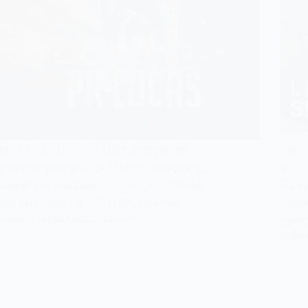
Intro: D G D G D Uma geração se
Intr
levantou para adorar G Uma geração que
sou 
despertou pra buscar Bm A D O Rei
Eu me
dos reis Bm A G O Rei dos reis…
Enco
ADMIN
24 DE AGOSTO DE 2017
perd
ADMI