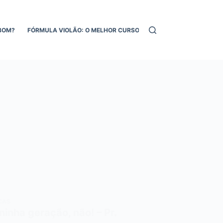
BOM?
FÓRMULA VIOLÃO: O MELHOR CURSO DE VIOLÃO ONLINE!
MEL
CAS
inha geração, não! – Pr.