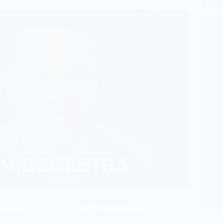
Luc
C Quem pintou o
mundo? Am Quem escolheu a
Em S