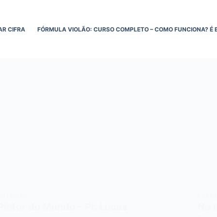
AR CIFRA
FÓRMULA VIOLÃO: CURSO COMPLETO – COMO FUNCIONA? É 
PR LUCAS
PR LU
Pintor do Mundo – Pr. Lucas
Na m