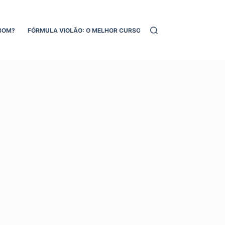
BOM?
FÓRMULA VIOLÃO: O MELHOR CURSO DE VIOLÃO ONLINE!
MEL