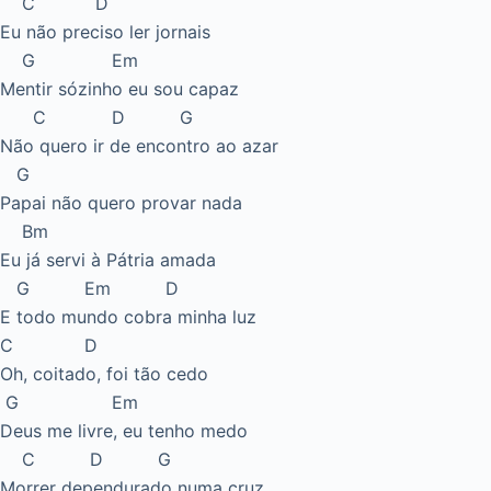
C D
Eu não preciso ler jornais
G Em
Mentir sózinho eu sou capaz
C D G
Não quero ir de encontro ao azar
G
Papai não quero provar nada
Bm
Eu já servi à Pátria amada
G Em D
E todo mundo cobra minha luz
C D
Oh, coitado, foi tão cedo
G Em
Deus me livre, eu tenho medo
C D G
Morrer dependurado numa cruz