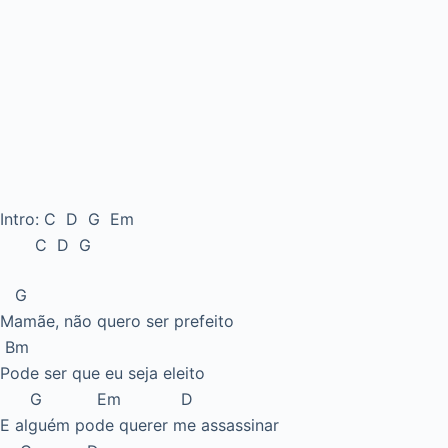
Intro: C D G Em
C D G
G
Mamãe, não quero ser prefeito
Bm
Pode ser que eu seja eleito
G Em D
E alguém pode querer me assassinar