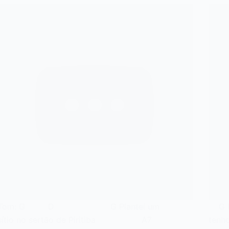
Tom: G D G Plantei um
G Eu
sítio no sertão de Piritiba A7
tenh