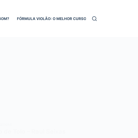
BOM?
FÓRMULA VIOLÃO: O MELHOR CURSO DE VIOLÃO ONLINE!
MEL
SEIXAS
 de Tolo – Raul Seixas