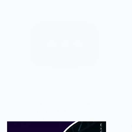
Tom: C C G Enquanto
você se esforça pra ser Am F
Um sujeito normal G …
ADMIN
20 DE AGOSTO DE 2017