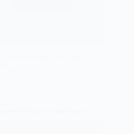
ntro) ( E E7 ) A C
Veja, não diga que a canção está
rdida. …
N
20 DE AGOSTO DE 2017
SEIXAS
boy Fora da Lei – Raul Seixas