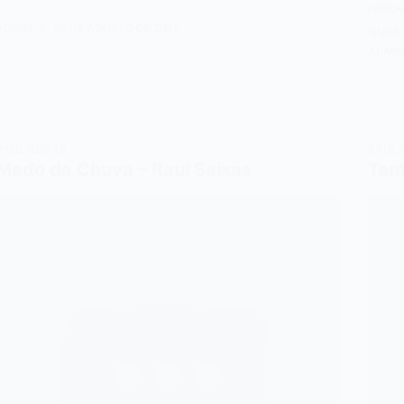
…
re
ADMIN
20 DE AGOSTO DE 2017
quat
ADMI
RAUL SEIXAS
RAUL 
Medo da Chuva – Raul Seixas
Ten