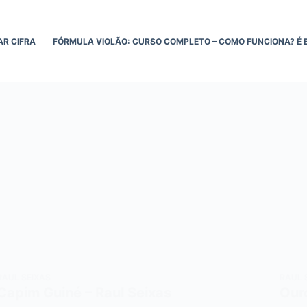
AR CIFRA
FÓRMULA VIOLÃO: CURSO COMPLETO – COMO FUNCIONA? É 
RAUL SEIXAS
RAUL 
Capim Guiné – Raul Seixas
Ouro