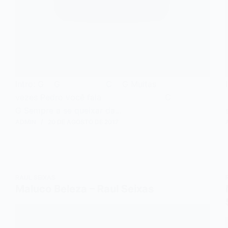
Intro: G G C G Muitas
vezes Pedro você fala C
G Sempre a se queixar da…
ADMIN
20 DE AGOSTO DE 2017
RAUL SEIXAS
Maluco Beleza – Raul Seixas