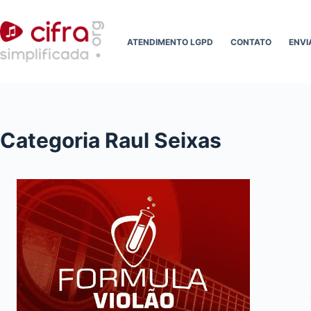
Pular
para
ATENDIMENTO LGPD
CONTATO
ENVI
o
conteúdo
Categoria
Raul Seixas