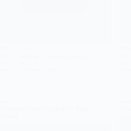
Intro: A7 D D
(i
A7 É pena Que você pense que eu sou
G D 
seu escravo …
pe
ADMIN
20 DE AGOSTO DE 2017
ADMI
RAUL SEIXAS
RAUL 
Metamorfose Ambulante – Raul
Cow
Seixas