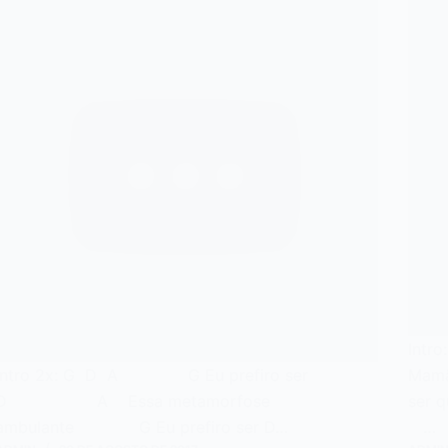
Int
Intro 2x: G D A G Eu prefiro ser
Mamã
D A Essa metamorfose
ser
ambulante G Eu prefiro ser D…
…