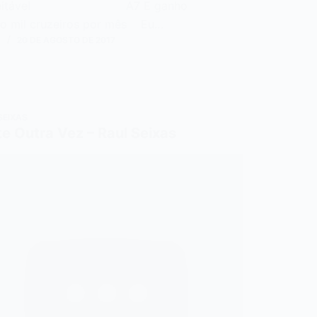
speitável A7 E ganho
ro mil cruzeiros por mês Eu…
N
20 DE AGOSTO DE 2017
SEIXAS
te Outra Vez – Raul Seixas