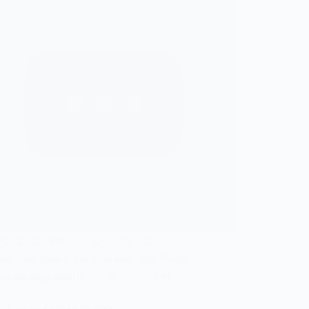
ro: C D G Em C D G G
e, não quero ser prefeito Bm Pode
 que eu seja eleito G Em