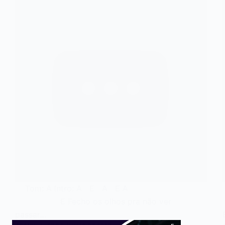
Tom: A Intro: A E A E A
E Fecho os olhos pra não ver
passar…