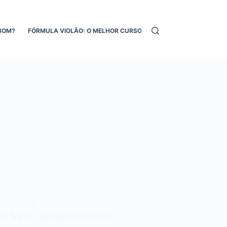
BOM?
FÓRMULA VIOLÃO: O MELHOR CURSO DE VIOLÃO ONLINE!
MEL
TO CARLOS
ra Vez – Roberto Carlos