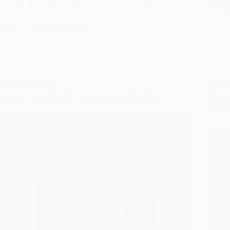
D Em A7 D Em A7 D Em
ab
ADMI
A7 D …
ADMIN
27 DE JULHO DE 2017
ROBERTO CARLOS
ROBER
Como Vai Você – Roberto Carlos
Deb
Cab