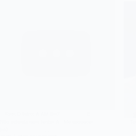
Tom: D Intro: A AM Bm7 E
Não adianta nem tentar A Me esquecer
Tom
Bm7 …
D7 