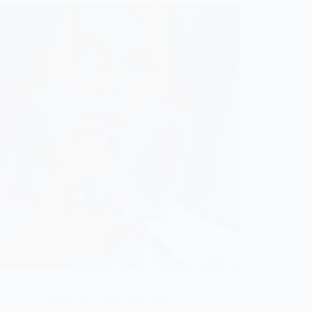
: G Intro: C D G Em Am7
Eu tenho tanto pra lhe falar