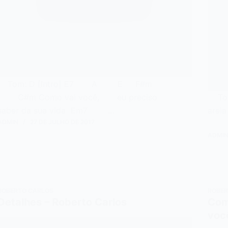
Tom: D [Intro] E7 A E F#m
C#m Como vai você, eu preciso
To
saber da sua vida Em7 …
arei
ADMIN
27 DE JULHO DE 2017
ADMI
ROBERTO CARLOS
ROBER
Detalhes – Roberto Carlos
Com
voc