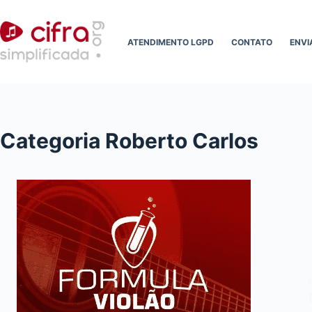
Pular
para
ATENDIMENTO LGPD
CONTATO
ENVI
o
conteúdo
Categoria
Roberto Carlos