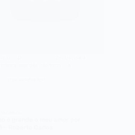
m: D D Em Um dia a
a branca seus pés irão tocar A
…
N
27 DE JULHO DE 2017
TO CARLOS
o é grande o meu amor por
ê – Roberto Carlos