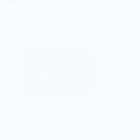
Carlos
E C
Tom: D [Intro] D Em A7 D Em A7 D
meu