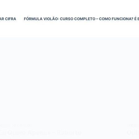
AR CIFRA
FÓRMULA VIOLÃO: CURSO COMPLETO – COMO FUNCIONA? É 
ROBERTO CARLOS
ROBER
Eu Quero Apenas – Roberto
Out