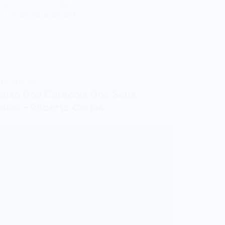
raços B7…
N
27 DE JULHO DE 2017
TO CARLOS
aixo Dos Caracóis Dos Seus
elos – Roberto Carlos