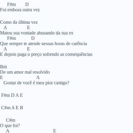
F#m D
Foi embora outra vez
Como da última vez
A E
Matou sua vontade abusando da sua ex
F#m D
Que sempre te atende nessas horas de carência
A E
E depois paga o preço sofrendo as consequências
Bm
De um amor mal resolvido
E A
Gostar de você é meu pior castigo?
F#m D A E
C#m A E B
C#m
O que foi?
A E