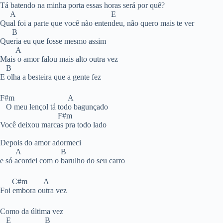
Tá batendo na minha porta essas horas será por quê?
A E
Qual foi a parte que você não entendeu, não quero mais te ver
B
Queria eu que fosse mesmo assim
A
Mais o amor falou mais alto outra vez
B
E olha a besteira que a gente fez
F#m A
O meu lençol tá todo bagunçado
F#m
Você deixou marcas pra todo lado
Depois do amor adormeci
A B
e só acordei com o barulho do seu carro
C#m A
Foi embora outra vez
Como da última vez
E B