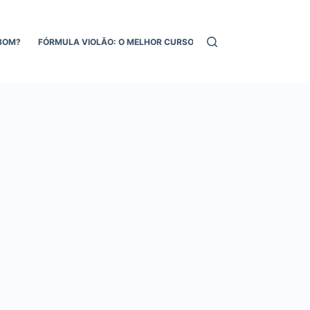
BOM?
FÓRMULA VIOLÃO: O MELHOR CURSO DE VIOLÃO ONLINE!
MEL