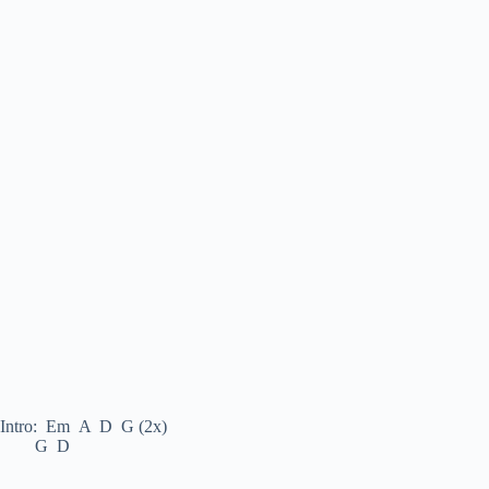
Intro: Em A D G (2x)
G D