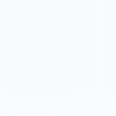
G Existem certas situações Em Difíceis de
Am 
suportar C Am Olhamos pro lado e não
F Am
D Ninguém pode ajudar G Tudo parece
Am 
impossível…
ADMI
ADMIN
28 DE AGOSTO DE 2017