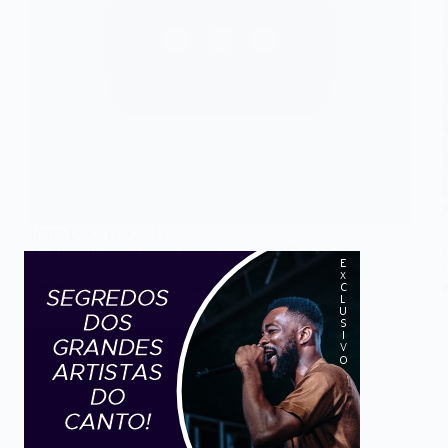
Intro: D C D C D
G Mesmo sendo assim pobre e pecador Deus me
ama D…
ADMIN
28 DE AGOSTO DE 2017