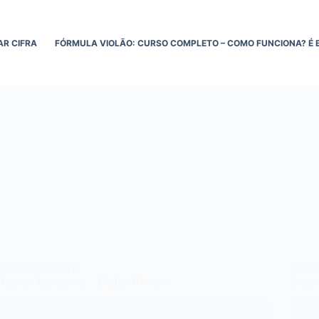
AR CIFRA
FÓRMULA VIOLÃO: CURSO COMPLETO – COMO FUNCIONA? É 
THALLES ROBERTO
THALL
Deus do Impossivel – Thalles Roberto
Deus 