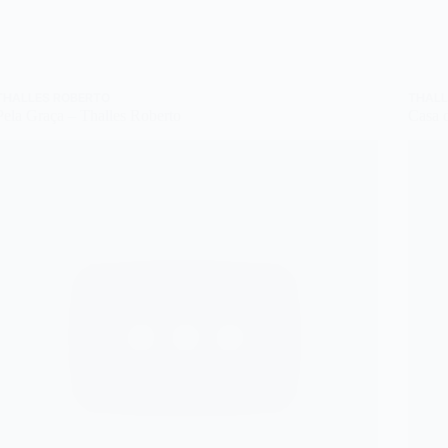
THALLES ROBERTO
THALL
Pela Graça – Thalles Roberto
Casa 