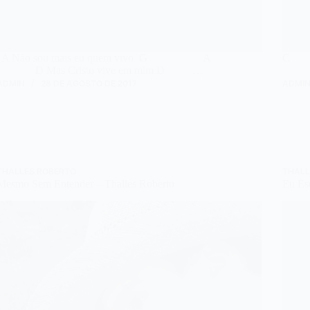
A Não sou mais eu quem vivo G A
C G
D Mas Cristo vive em mim D …
Em 
ADMIN
28 DE AGOSTO DE 2017
ADMI
THALLES ROBERTO
THALL
Mesmo Sem Entender – Thalles Roberto
Eu Es