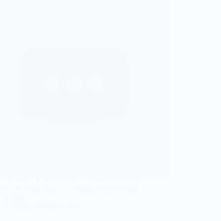
F Am F Deus meu Pai meu Am
 F Amor meu Tudo, razão de tudo
F Am…
N
28 DE AGOSTO DE 2017