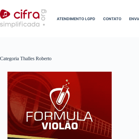
Pular
para
o
ATENDIMENTO LGPD
CONTATO
ENVI
conteúdo
Categoria
Thalles Roberto