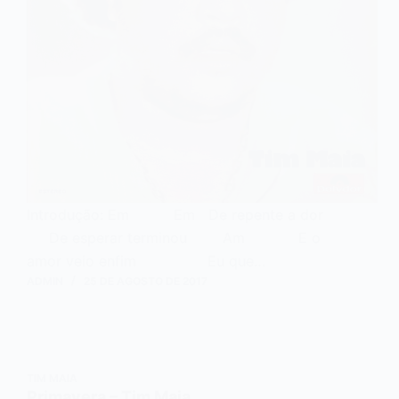
Introdução: Em Em De repente a dor
De esperar terminou Am E o
amor veio enfim Eu que…
ADMIN
25 DE AGOSTO DE 2017
TIM MAIA
Primavera – Tim Maia