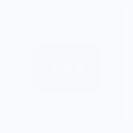
(intro 4x) E A A C#m Quando o