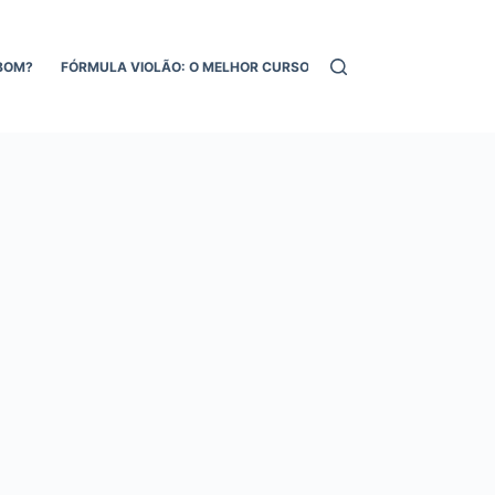
BOM?
FÓRMULA VIOLÃO: O MELHOR CURSO DE VIOLÃO ONLINE!
MEL