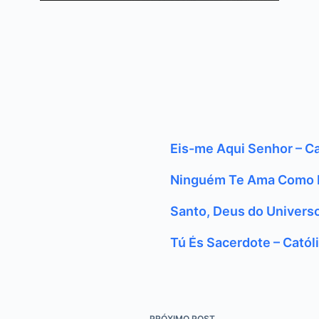
Eis-me Aqui Senhor – Ca
Ninguém Te Ama Como E
Santo, Deus do Universo
Tú És Sacerdote – Catól
PRÓXIMO
POST