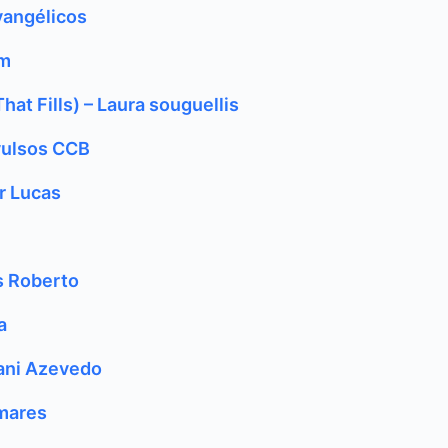
vangélicos
um
at Fills) – Laura souguellis
vulsos CCB
r Lucas
s Roberto
a
Nani Azevedo
amares