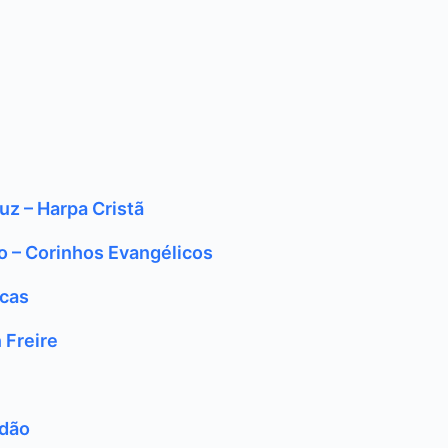
z – Harpa Cristã
ão – Corinhos Evangélicos
ucas
 Freire
adão