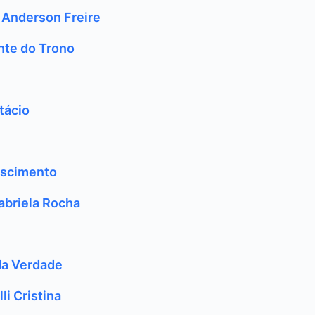
 Anderson Freire
nte do Trono
tácio
ascimento
abriela Rocha
da Verdade
li Cristina