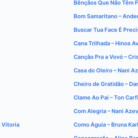
Bênçãos Que Não Têm Fi
Bom Samaritano – Ander
Buscar Tua Face É Preci
Cana Trilhada – Hinos 
Canção Pra a Vovó – Cri
Casa do Oleiro – Nani A
Cheiro de Gratidão – Da
Clame Ao Pai – Ton Carf
Com Alegria – Nani Aze
 Vitoria
Como Águia – Bruna Kar