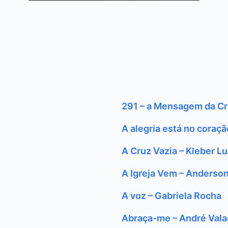
291 – a Mensagem da Cru
A alegria está no coraç
A Cruz Vazia – Kleber L
A Igreja Vem – Anderson
A voz – Gabriela Rocha
Abraça-me – André Val