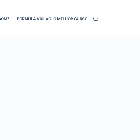
BOM?
FÓRMULA VIOLÃO: O MELHOR CURSO DE VIOLÃO ONLINE!
MEL