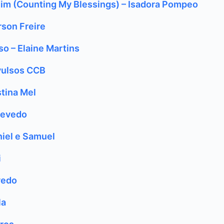
m (Counting My Blessings) – Isadora Pompeo
son Freire
so – Elaine Martins
Avulsos CCB
stina Mel
zevedo
niel e Samuel
i
vedo
la