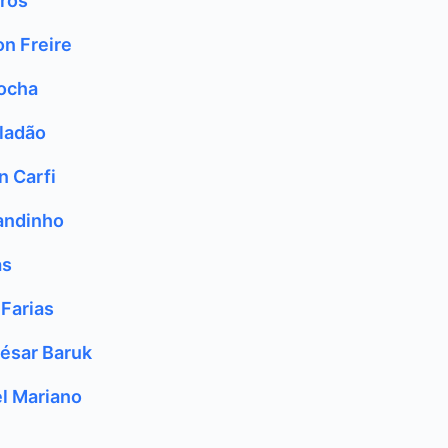
rros
n Freire
Rocha
aladão
n Carfi
andinho
as
 Farias
César Baruk
el Mariano