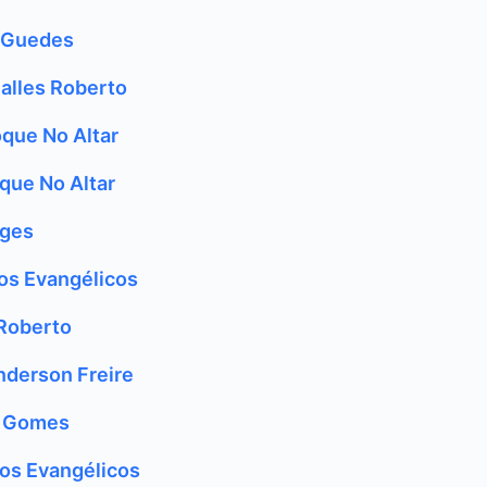
l Guedes
alles Roberto
que No Altar
que No Altar
rges
os Evangélicos
Roberto
nderson Freire
a Gomes
hos Evangélicos