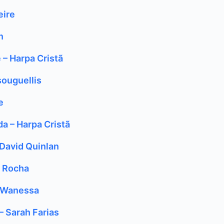
eire
n
 – Harpa Cristã
souguellis
e
da – Harpa Cristã
David Quinlan
a Rocha
a Wanessa
– Sarah Farias